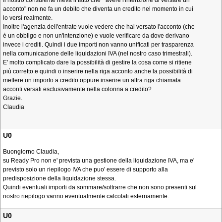
Il nostro consulente rileva il fatto che "avere l'intenzione di versare un
acconto" non ne fa un debito che diventa un credito nel momento in cui
lo versi realmente.
Inoltre l'agenzia dell'entrate vuole vedere che hai versato l'acconto (che
è un obbligo e non un'intenzione) e vuole verificare da dove derivano
invece i crediti. Quindi i due importi non vanno unificati per trasparenza
nella comunicazione delle liquidazioni IVA (nel nostro caso trimestrali).
E' molto complicato dare la possibilità di gestire la cosa come si ritiene
più corretto e quindi o inserire nella riga acconto anche la possibilità di
mettere un importo a credito oppure inserire un altra riga chiamata
acconti versati esclusivamente nella colonna a credito?
Grazie.
Claudia
U0
Buongiorno Claudia,
su Ready Pro non e' prevista una gestione della liquidazione IVA, ma e'
previsto solo un riepilogo IVA che puo' essere di supporto alla
predisposizione della liquidazione stessa.
Quindi eventuali importi da sommare/sottrarre che non sono presenti sul
nostro riepilogo vanno eventualmente calcolati esternamente.
U0