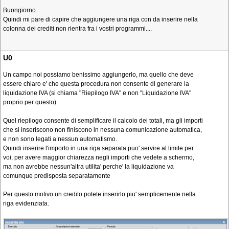
Buongiorno.
Quindi mi pare di capire che aggiungere una riga con da inserire nella
colonna dei crediti non rientra fra i vostri programmi....
U0
Un campo noi possiamo benissimo aggiungerlo, ma quello che deve
essere chiaro e' che questa procedura non consente di generare la
liquidazione IVA (si chiama "Riepilogo IVA" e non "Liquidazione IVA"
proprio per questo)
Quel riepilogo consente di semplificare il calcolo dei totali, ma gli importi
che si inseriscono non finiscono in nessuna comunicazione automatica,
e non sono legati a nessun automatismo.
Quindi inserire l'importo in una riga separata puo' servire al limite per
voi, per avere maggior chiarezza negli importi che vedete a schermo,
ma non avrebbe nessun'altra utilita' perche' la liquidazione va
comunque predisposta separatamente
Per questo motivo un credito potete inserirlo piu' semplicemente nella
riga evidenziata.