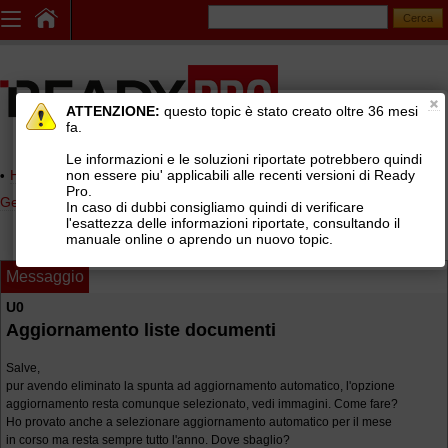
ATTENZIONE:
questo topic è stato creato oltre 36 mesi
fa.
Le informazioni e le soluzioni riportate potrebbero quindi
non essere piu' applicabili alle recenti versioni di Ready
Home page
> AREE DI SUPPORTO TECNICO GRATUITO
>
Pro.
Gestionale Ready Pro
>
Installazione e configurazione Ready Pro
In caso di dubbi consigliamo quindi di verificare
l'esattezza delle informazioni riportate, consultando il
manuale online o aprendo un nuovo topic.
Messaggio
U0
Aggiornamento liste documenti
Salve,
pur avendo eliminato la spunta ad aggiornamento automatico, l'opzione
aggiornamento resta comunque selezionato, vedi immagini. Come fare?
Ho provato anche a selezionare aggiornamento automatico per il mese
in corso ma resta sempre tutto l'anno. Dove sbaglio?