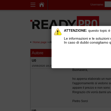
Username:
ATTENZIONE:
questo topic è 
Le informazioni e le soluzioni 
In caso di dubbi consigliamo q
Home page
> AREE DI SUPPORTO TECNICO GRATUITO
>
Ge
Autore
Messaggio
Aggiornamento li
U0
15/06/2020 18:28
Buonasera,
ho appena elaborato un nuovo
l'aggiornamento si vedono sol
appare il prezzo e non sono p
Ringrazio chi vorrà darmi u
Pietro Sorci
U0