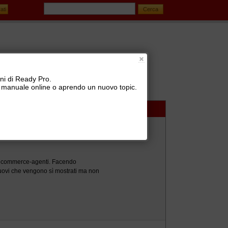
oni di Ready Pro.
 il manuale online o aprendo un nuovo topic.
oni
>
Listini di vendita e condizioni speciali di vendita
lo ecommerce-agenti. Facendo
i nuovi che vengono sì mostrati ma non