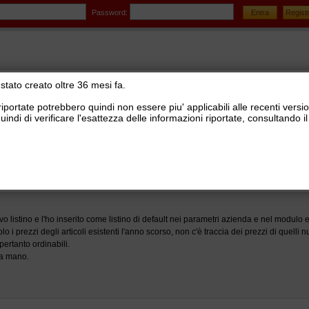
Password:
stato creato oltre 36 mesi fa.
riportate potrebbero quindi non essere piu' applicabili alle recenti versi
uindi di verificare l'esattezza delle informazioni riportate, consultando
stionale Ready Pro
>
Commerciale, listini di vendita, preventivi, ordini clienti, agenti e provvigi
stino su modulo web
 listino e l'ho inserito come listino di default nei parametri azienda e nel modu
o i prezzi degli articoli esistenti l'anno scorso, non c'è traccia dei prezzi di quell
ertanto ordinabili.
na mano.