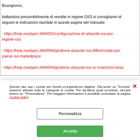
Buongiorno,
trattandosi presumibilmente di vendite in regime OSS vi consigliamo di
seguire le indicazioni riportate in queste pagine del manuale:
-
https://help.readypro.it/it/4003/configurazione-di-aliquote-iva-per-
regime-oss
-
https://help.readypro.it/it/4006/gestione-aliquote-iva-differenziate-per-
paese-sui-marketplace
-
https://help.readypro.it/it/4004/gestione-aliquota-iva-su-inserzioni-ebay
Questo sito usa i cookie per fornirti un'esperienza migliore. Cliccando su "Accetta"
saranno attivate tutte le categorie di cookie. Per decidere quali accettare, cliccare
invece su "Personalizza". Per maggiori informazioni è possibile consultare la pagina
Cookie policy
.
Personalizza
Accetta