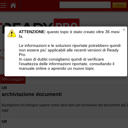
ATTENZIONE:
questo topic è stato creato oltre 36 mesi
fa.
Le informazioni e le soluzioni riportate potrebbero quindi
non essere piu' applicabili alle recenti versioni di Ready
Home page
> AREE DI SUPPORTO TECNICO GRATUITO
>
Pro.
Gestionale Ready Pro
>
Archiviazione documentale
In caso di dubbi consigliamo quindi di verificare
l'esattezza delle informazioni riportate, consultando il
manuale online o aprendo un nuovo topic.
Messaggio
U0
archiviazione documenti
Buongiorno ho bisogno sapere come devo fare per archiviare dei documenti dal 
oggi
U0