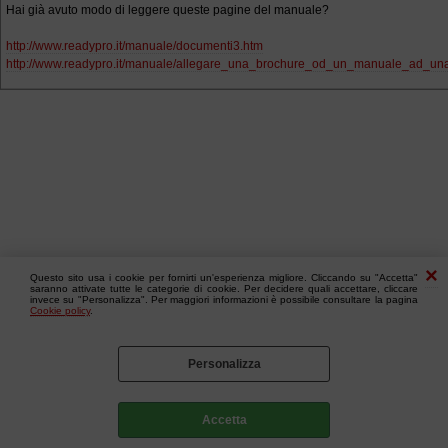
Hai già avuto modo di leggere queste pagine del manuale?
http://www.readypro.it/manuale/documenti3.htm
http://www.readypro.it/manuale/allegare_una_brochure_od_un_manuale_ad_una
Questo sito usa i cookie per fornirti un'esperienza migliore. Cliccando su "Accetta"
saranno attivate tutte le categorie di cookie. Per decidere quali accettare, cliccare
invece su "Personalizza". Per maggiori informazioni è possibile consultare la pagina
Cookie policy
.
Personalizza
Accetta