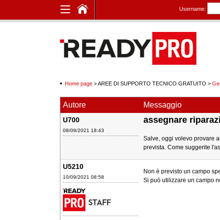
Username:
Home page
> AREE DI SUPPORTO TECNICO GRATUITO
>
Ge
Autore
Messaggio
assegnare riparaz
U700
08/09/2021 18:43
Salve, oggi volevo provare a
prevista. Come suggerite l'a
U5210
Non è previsto un campo spec
10/09/2021 08:58
Si può utilizzare un campo no