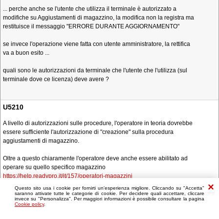
... perche anche se l'utente che utilizza il terminale è autorizzato a
modifiche su Aggiustamenti di magazzino, la modifica non la registra ma
restituisce il messaggio "ERRORE DURANTE AGGIORNAMENTO"
se invece l'operazione viene fatta con utente amministratore, la rettifica
va a buon esito ...
quali sono le autorizzazioni da terminale che l'utente che l'utilizza (sul
terminale dove ce licenza) deve avere ?
U5210
A livello di autorizzazioni sulle procedure, l'operatore in teoria dovrebbe
essere sufficiente l'autorizzazione di "creazione" sulla procedura
aggiustamenti di magazzino.
Oltre a questo chiaramente l'operatore deve anche essere abilitato ad
operare su quello specifico magazzino
https://help.readypro.it/it/157/operatori-magazzini
Questo sito usa i cookie per fornirti un'esperienza migliore. Cliccando su "Accetta"
saranno attivate tutte le categorie di cookie. Per decidere quali accettare, cliccare
invece su "Personalizza". Per maggiori informazioni è possibile consultare la pagina
Cookie policy
.