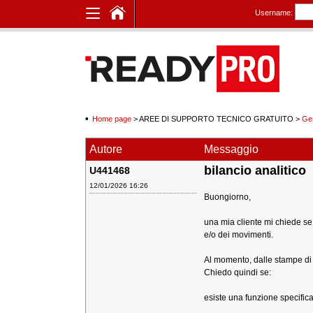
Username:
Home page
> AREE DI SUPPORTO TECNICO GRATUITO
>
Ge
Autore
Messaggio
bilancio analitico
U441468
12/01/2026 16:26
Buongiorno,
una mia cliente mi chiede se 
e/o dei movimenti.
Al momento, dalle stampe di b
Chiedo quindi se:
esiste una funzione specifica