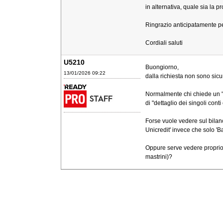
in alternativa, quale sia la 
Ringrazio anticipatamente pe
Cordiali saluti
U5210
Buongiorno,
13/01/2026 09:22
dalla richiesta non sono sicu
Normalmente chi chiede un "b
di "dettaglio dei singoli cont
Forse vuole vedere sul bilancio
Unicredit' invece che solo 'B
Oppure serve vedere proprio 
mastrini)?