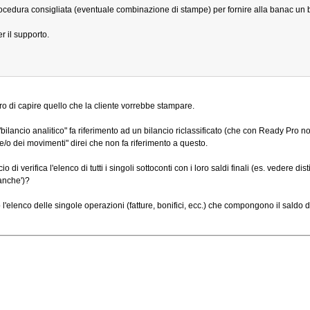
procedura consigliata (eventuale combinazione di stampe) per fornire alla banac un b
r il supporto.
ro di capire quello che la cliente vorrebbe stampare.
ilancio analitico" fa riferimento ad un bilancio riclassificato (che con Ready Pro 
i e/o dei movimenti" direi che non fa riferimento a questo.
 di verifica l'elenco di tutti i singoli sottoconti con i loro saldi finali (es. vedere d
anche')?
l'elenco delle singole operazioni (fatture, bonifici, ecc.) che compongono il saldo 