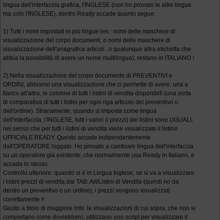
lingua dell'interfaccia grafica, l'INGLESE (non ho provato le altre lingue
ma solo l'INGLESE), dentro Ready accade quanto segue:
1) Tutti i nomi impostati in più lingue (es.: nomi delle maschere di
visualizzazione del corpo documenti, o nomi delle maschere di
visualizzazione dell'anagrafica articoli...o qualunque altra etichetta che
abbia la possibilità di avere un nome multilingua), restano in ITALIANO !
2) Nella visualizzazione del corpo documento di PREVENTIVI e
ORDINI, abbiamo una visualizzazione che ci permette di avere, una a
fianco all'altra, le colonne di tutti i listini di vendita disponibili (una sorta
di comparativa di tutti i listini per ogni riga articolo del preventivo o
dell'ordine). Stranamente, quando si imposta come lingua
dell'interfaccia, l'INGLESE, tutti i valori (i prezzi) dei listini sono UGUALI,
nel senso che per tutti i listini di vendita viene visualizzato il listino
UFFICIALE READY. Questo accade indipendentemente
dall'OPERATORE loggato. Ho provato a cambiare lingua dell'interfaccia
su un operatore già esistente, che normalmente usa Ready in Italiano, e
accade lo stesso.
Controllo ulteriore: quando si è in Lingua Inglese, se si va a visualizzare
i listini prezzi di vendita dal TAB: Art/Listini di Vendita (quindi no da
dentro un preventivo o un ordine), i prezzi vengono visualizzati
correttamente !!
Giusto a titolo di maggiore info: le visualizzazioni di cui sopra, che non si
comportano come dovrebbero, utilizzano uno script per visualizzare il