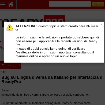
ATTENZIONE:
questo topic è stato creato oltre 36 mesi
fa.
Le informazioni e le soluzioni riportate potrebbero quindi
non essere piu' applicabili alle recenti versioni di Ready
Home page
> AREE DI SUPPORTO TECNICO GRATUITO
>
Pro.
Gestionale Ready Pro
>
Installazione e configurazione Ready Pro
In caso di dubbi consigliamo quindi di verificare
l'esattezza delle informazioni riportate, consultando il
manuale online o aprendo un nuovo topic.
Messaggio
U0
Bug su Lingua diversa da Italiano per Interfaccia di
ReadyPro
Salve,
ho individuato un bug e vorrei sapere se fosse possibile correggerlo.
Se, per un operatore, al momento del log-in di Ready, si imposta come