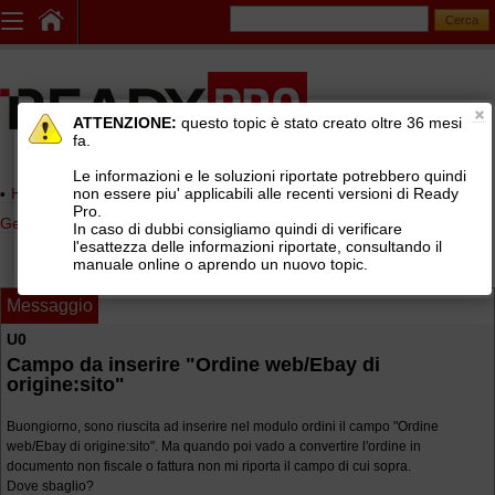
ATTENZIONE:
questo topic è stato creato oltre 36 mesi
fa.
Le informazioni e le soluzioni riportate potrebbero quindi
non essere piu' applicabili alle recenti versioni di Ready
Home page
> AREE DI SUPPORTO TECNICO GRATUITO
>
Pro.
Gestionale Ready Pro
>
Report editor
In caso di dubbi consigliamo quindi di verificare
l'esattezza delle informazioni riportate, consultando il
manuale online o aprendo un nuovo topic.
Messaggio
U0
Campo da inserire "Ordine web/Ebay di
origine:sito"
Buongiorno, sono riuscita ad inserire nel modulo ordini il campo "Ordine
web/Ebay di origine:sito". Ma quando poi vado a convertire l'ordine in
documento non fiscale o fattura non mi riporta il campo di cui sopra.
Dove sbaglio?