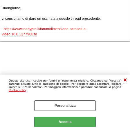
Buongiorno,
vi consigliamo di dare un occhiata a questo thread precedente:
-
https://www.readypro.it/forum/dimensione-caratteri-a-
video.10.0.1277988.fo
Questo sito usa i cookie per fornirti un'esperienza migliore. Cliccando su "Accetta"
saranno attivate tutte le categorie di cookie. Per decidere quali accettare, cliccare
invece su "Personalizza". Per maggiori informazioni è possibile consultare la pagina
Cookie policy
.
Personalizza
Accetta