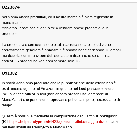
U223874
noi siamo anceh produttori, ed il nostro marchio è stato registrato in
mano mano.
Abbiamo i nostri codici ean oltre a vendere anche prodotti di altri
produttori.
La procedura e configurazione è tutta corretta perchè il feed viene
correttamente generato è onboardin è andato bene caricando 13 articoli
ma dopo la confirguazioen del feed automatico anche se ci idnica
caricati 16 prodotti ne vediaom sempre solo 13
U91302
In realtà dobbiamo precisare che la pubblicazione delle offerte non è
esattamente uguale ad Amazon, in quanto nel feed possono essere
inclusi anche articoli nuovi (non ancora presenti nel database di
ManoMano) che per essere approvati e pubblicati, però, necessitano di
tempo
Questo è possibile mediante la compilazione degli attributi obbligatori
(Rif.
https://help.readypro.it/it/4423/gestione-attributi-aggiuntivi
) inclusi
nei feed inviati da ReadyPro a ManoMano