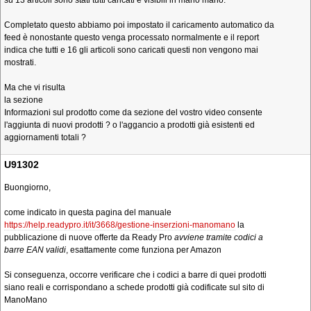
su 13 articoli sono stati tutti caricati e visibili in mano mano.
Completato questo abbiamo poi impostato il caricamento automatico da
feed è nonostante questo venga processato normalmente e il report
indica che tutti e 16 gli articoli sono caricati questi non vengono mai
mostrati.
Ma che vi risulta
la sezione
Informazioni sul prodotto come da sezione del vostro video consente
l'aggiunta di nuovi prodotti ? o l'aggancio a prodotti già esistenti ed
aggiornamenti totali ?
U91302
Buongiorno,
come indicato in questa pagina del manuale
https://help.readypro.it/it/3668/gestione-inserzioni-manomano
la
pubblicazione di nuove offerte da Ready Pro
avviene tramite codici a
barre EAN validi
, esattamente come funziona per Amazon
Si conseguenza, occorre verificare che i codici a barre di quei prodotti
siano reali e corrispondano a schede prodotti già codificate sul sito di
ManoMano