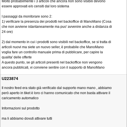
Molto probabilmente i 3 articoli che ancora non sono visibili devono
essere approvati e/o censiti dal loro sistema
I passaggi da monitorare sono 2:
1) verificare la presenza dei prodotti nel backoffice di ManoMano (Cosa
che non avviene istantaneamente ma puo' avvenire anche a distanza di
24 ore)
2) dal momento in cui i prodotti sono visibili nel backoffice, se si tratta di
articoli nuovi ma siete un nuovo seller, è probabile che ManoMano
voglia fare un controllo manuale prima di pubblicare, per capire la
qualita' delle offerte
A questo punto, se gli articoli presenti nel backoffice non vengono
ancora pubblicati, vi conviene sentire con il supporto di ManoMano
U223874
Il nostro feed era stato già verificato dal supporto mano mano , abbiamo
però aperto in tiket è loro ci hanno comunicato che non basta attivare il
caricamento automatico
Informazioni sul prodotto
ma li abbiamo dovuti attivare tutti