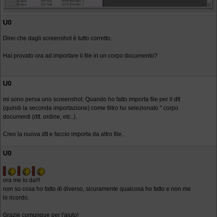
U0
Direi che dagli screenshot è tutto corretto.
Hai provato ora ad importare il file in un corpo documento?
U0
mi sono persa uno screenshot. Quando ho fatto importa file per il dtt
(quindi la seconda importazione) come filtro ho selezionato " corpo
documenti (dtt. ordine, etc..).
Creo la nuova dtt e faccio importa da altro file..
U0
ora me lo da!!!
non so cosa ho fatto di diverso, sicuramente qualcosa ho fatto e non me
lo ricordo.
Grazie comunque per l'aiuto!