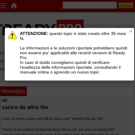
ATTENZIONE:
questo topic è stato creato oltre 36 mesi
fa.
Le informazioni e le soluzioni riportate potrebbero quindi
non essere piu' applicabili alle recenti versioni di Ready
Home page
> AREE DI SUPPORTO TECNICO GRATUITO
>
Pro.
Gestionale Ready Pro
>
Logistica, lotti e matricole, picking, corrieri e
In caso di dubbi consigliamo quindi di verificare
l'esattezza delle informazioni riportate, consultando il
tracking
>
Lotti, matricole e numeri di serie
manuale online o aprendo un nuovo topic.
Messaggio
U0
carico da altro file
Ciao, io vorrei creare una dtt di carico con "importa da atro file".
Faccio la procedura di importazione file su util, poi creo la nuova DDt