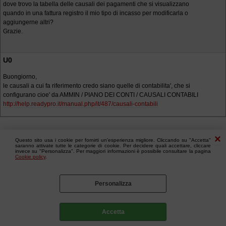
dove trovo la tabella delle causali dei pagamenti che si visualizzano
quando in una fattura registro il mio tipo di incasso per modificarla o
aggiungerne altri?
Grazie.
U0
Buongiorno,
le causali a cui fa riferimento credo siano quelle di contabilita', che si
configurano cioe' da AMMIN / PIANO DEI CONTI / CAUSALI CONTABILI
http://help.readypro.it/manual.php/it/487/causali-contabili
Questo sito usa i cookie per fornirti un'esperienza migliore. Cliccando su "Accetta"
saranno attivate tutte le categorie di cookie. Per decidere quali accettare, cliccare
invece su "Personalizza". Per maggiori informazioni è possibile consultare la pagina
Cookie policy
.
Personalizza
Accetta