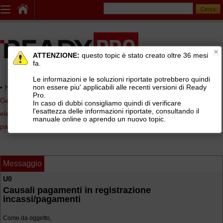
ATTENZIONE:
questo topic è stato creato oltre 36 mesi
fa.
Le informazioni e le soluzioni riportate potrebbero quindi
non essere piu' applicabili alle recenti versioni di Ready
Home page
> AREE DI SUPPORTO TECNICO GRATUITO
>
Pro.
Gestionale Ready Pro
>
Contabilità, scadenzario, fatturazione
In caso di dubbi consigliamo quindi di verificare
l'esattezza delle informazioni riportate, consultando il
elettronica
>
Prima nota, e procedura registrazione incassi e
manuale online o aprendo un nuovo topic.
pagamenti
Messaggio
U0
Causali pagamenti in registrazione
incassi/pagamenti
Come da oggetto,