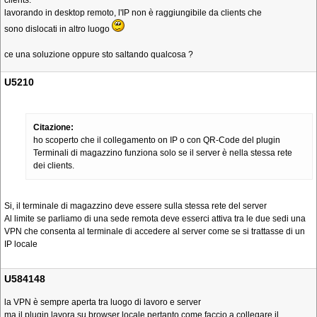
clients.
lavorando in desktop remoto, l'IP non è raggiungibile da clients che
sono dislocati in altro luogo
ce una soluzione oppure sto saltando qualcosa ?
U5210
Citazione:
ho scoperto che il collegamento on IP o con QR-Code del plugin
Terminali di magazzino funziona solo se il server è nella stessa rete
dei clients.
Si, il terminale di magazzino deve essere sulla stessa rete del server
Al limite se parliamo di una sede remota deve esserci attiva tra le due sedi una
VPN che consenta al terminale di accedere al server come se si trattasse di un
IP locale
U584148
la VPN è sempre aperta tra luogo di lavoro e server
ma il plugin lavora su browser locale pertanto come faccio a collegare il