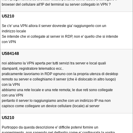
browser del cellulare all'IP del terminal su server collegato in VPN ?
U5210
Se c'e' una VPN allora il server dovreste gia' raggiungerlo con un
indirizzo locale
Se intende che vi collegate al server in RDP, non e' quello che si intende
con VPN
U584148
noi abbiamo la VPN aperta per tutti servizi tra server e local quali
stampanti, registratore telematico ecc..
praticamente lavoriamo in RDP ognuno con la propria utenza di desktop
remoto su server e colleghiamo il server (che è dislocato in altro luogo)
con la VPN
abbiamo una rete locale e una rete remota; le due reti sono collegate
con una VPN
pertanto il server lo raggiungiamo anche con un indirizzo IP ma non
capisco come collegare un device cellulare (locale) al server
U5210
Purtroppo da questa descrizione e' difficile potervi fornire un
suggerimento, non sapendo nel dettaglio come e' configurata la vostra