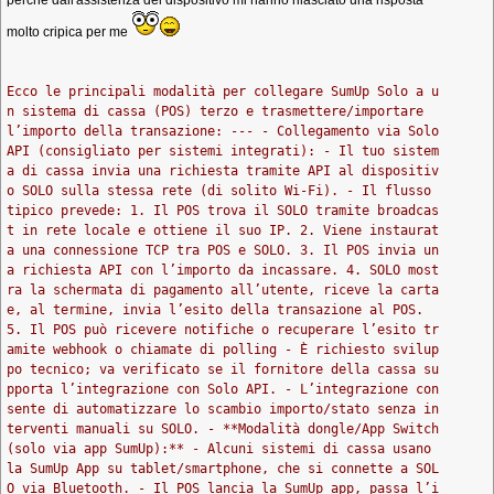
perchè dall'assistenza del dispositivo mi hanno rilasciato una risposta
molto cripica per me
Ecco le principali modalità per collegare SumUp Solo a u
n sistema di cassa (POS) terzo e trasmettere/importare
l’importo della transazione: --- - Collegamento via Solo
API (consigliato per sistemi integrati): - Il tuo sistem
a di cassa invia una richiesta tramite API al dispositiv
o SOLO sulla stessa rete (di solito Wi-Fi). - Il flusso
tipico prevede: 1. Il POS trova il SOLO tramite broadcas
t in rete locale e ottiene il suo IP. 2. Viene instaurat
a una connessione TCP tra POS e SOLO. 3. Il POS invia un
a richiesta API con l’importo da incassare. 4. SOLO most
ra la schermata di pagamento all’utente, riceve la carta
e, al termine, invia l’esito della transazione al POS.
5. Il POS può ricevere notifiche o recuperare l’esito tr
amite webhook o chiamate di polling - È richiesto svilup
po tecnico; va verificato se il fornitore della cassa su
pporta l’integrazione con Solo API. - L’integrazione con
sente di automatizzare lo scambio importo/stato senza in
terventi manuali su SOLO. - **Modalità dongle/App Switch
(solo via app SumUp):** - Alcuni sistemi di cassa usano
la SumUp App su tablet/smartphone, che si connette a SOL
O via Bluetooth. - Il POS lancia la SumUp app, passa l’i