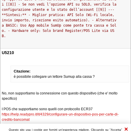
i [[8]] - Se non vedi l’opzione API su SOLO, verifica la
configurazione utente e lo stato dell’account [[9]] ---
**Sintesi:** - Miglior pratica: API Solo (Wi-Fi locale,
invio importo, ricezione esito automatico). - Alternativ
a BASIC: Uso App mobile SumUp come ponte tra cassa e Sol
o. - Hardware only: Solo brand Register/POS Lite via US
B.
U5210
Citazione:
è possibile collegare un lettore Sumup alla cassa ?
No, non supportiamo la connessione con questo dispositivo (che e' molto
specifico)
I POS che supportiamo sono quelli con protocollo ECR37
https://help.readypro.it/it/4329/configurare-un-dispositivo-pos-per-carte-di-
credito-bancomat
Questo sito usa i cookie per fornirti un'esperienza migliore. Cliccando su "Accetta"