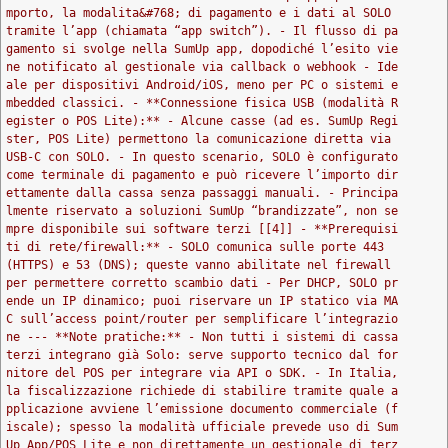
mporto, la modalita&#768; di pagamento e i dati al SOLO
tramite l’app (chiamata “app switch”). - Il flusso di pa
gamento si svolge nella SumUp app, dopodiché l’esito vie
ne notificato al gestionale via callback o webhook - Ide
ale per dispositivi Android/iOS, meno per PC o sistemi e
mbedded classici. - **Connessione fisica USB (modalità R
egister o POS Lite):** - Alcune casse (ad es. SumUp Regi
ster, POS Lite) permettono la comunicazione diretta via
USB-C con SOLO. - In questo scenario, SOLO è configurato
come terminale di pagamento e può ricevere l’importo dir
ettamente dalla cassa senza passaggi manuali. - Principa
lmente riservato a soluzioni SumUp “brandizzate”, non se
mpre disponibile sui software terzi [[4]] - **Prerequisi
ti di rete/firewall:** - SOLO comunica sulle porte 443
(HTTPS) e 53 (DNS); queste vanno abilitate nel firewall
per permettere corretto scambio dati - Per DHCP, SOLO pr
ende un IP dinamico; puoi riservare un IP statico via MA
C sull’access point/router per semplificare l’integrazio
ne --- **Note pratiche:** - Non tutti i sistemi di cassa
terzi integrano già Solo: serve supporto tecnico dal for
nitore del POS per integrare via API o SDK. - In Italia,
la fiscalizzazione richiede di stabilire tramite quale a
pplicazione avviene l’emissione documento commerciale (f
iscale); spesso la modalità ufficiale prevede uso di Sum
Up App/POS Lite e non direttamente un gestionale di terz