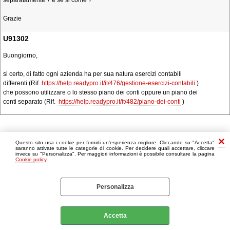
separatamente ? e se si come ?
Grazie
U91302
Buongiorno,
si certo, di fatto ogni azienda ha per sua natura esercizi contabili
differenti (Rif.
https://help.readypro.it/it/476/gestione-esercizi-contabili
)
che possono utilizzare o lo stesso piano dei conti oppure un piano dei
conti separato (Rif.
https://help.readypro.it/it/482/piano-dei-conti
)
Questo sito usa i cookie per fornirti un'esperienza migliore. Cliccando su "Accetta"
saranno attivate tutte le categorie di cookie. Per decidere quali accettare, cliccare
invece su "Personalizza". Per maggiori informazioni è possibile consultare la pagina
Cookie policy
.
Personalizza
Accetta