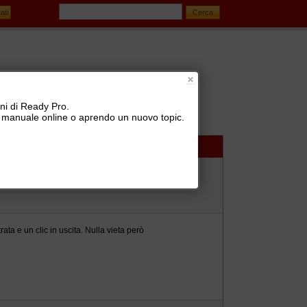
oni di Ready Pro.
 il manuale online o aprendo un nuovo topic.
ta e un clic in uscita. Nulla vieta però