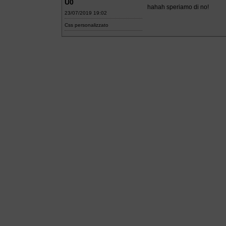
U0
hahah speriamo di no!
23/07/2019 19:02
Css personalizzato