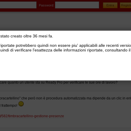
Password:
stato creato oltre 36 mesi fa.
riportate potrebbero quindi non essere piu' applicabili alle recenti versi
uindi di verificare l'esattezza delle informazioni riportate, consultando
stionale Ready Pro
>
Installazione e configurazione Ready Pro
lavoro postazione
care quanto un utente sta su Ready Pro per verificare le sue ore di lavoro?
racartellino" che però non è procedura automatizzata ma dipende da un clic in entra
l frattempo!
it/582/timbracartellino-gestione-presenze