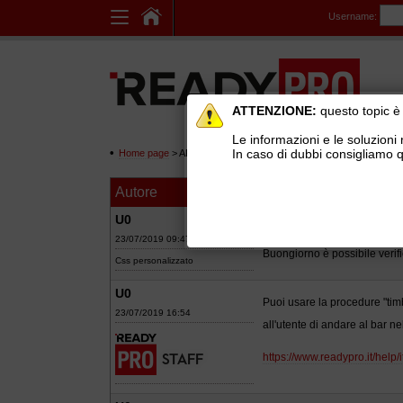
Username:
ATTENZIONE:
questo topic è 
Le informazioni e le soluzioni 
In caso di dubbi consigliamo q
Home page
> AREE DI SUPPORTO TECNICO GRATUITO
>
Ge
Autore
Messaggio
Conteggio ore di 
U0
23/07/2019 09:47
Buongiorno è possibile verifi
Css personalizzato
U0
Puoi usare la procedure "timb
23/07/2019 16:54
all'utente di andare al bar ne
https://www.readypro.it/help/