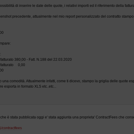
sibilità di inserire le date delle quote, i relativi importi ed il riferimento della fatt
eenshot precedente, attualmente nel mio report personalizzato del contratto stampo
,00
ampare:
:
fatturato 380,00 - Fatt. N.188 del 22.03.2020
 fatturato 0,00
,00
o una comodità. Attualmente infatti, come ti dicevo, stampo la griglia delle quote e
re esporta in formato XLS etc..etc...
che è stata pubblicata oggi e' stata aggiunta una proprieta' ContractFees che conse
01/contractfees