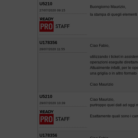
U5210
Buongiorno Maurizio,
27/07/2020 09:15
la stampa di quegli elementi
U178356
Ciao Fabio,
28/07/2020 11:55
utilizzando i ticket in assis
operazioni eseguite diretta
Attualmente infatti, per le o
una griglia o in altro formato (
Ciao Maurizio
U5210
Ciao Maurizio,
29/07/2020 10:39
purtroppo quei dati ad oggi 
Esattamente quali sono i camp
U178356