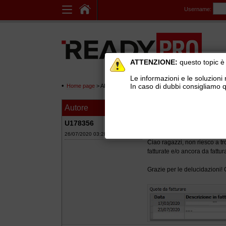
Username:
ATTENZIONE:
questo topic è 
Le informazioni e le soluzioni 
In caso di dubbi consigliamo q
Home page
> AREE DI SUPPORTO TECNICO GRATUITO
>
Ge
Autore
Messaggio
Contratti - Stamp
U178356
26/07/2020 03:28
Ciao ragazzi, non riesco a tr
fatturate e/o ancora da fattu
Grazie per le delucidazioni!