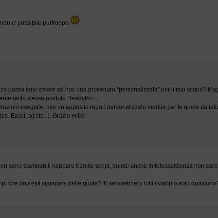
 non e' possibile purtroppo
tenza posso farvi creare ad hoc una procedura "personalizzata" per il mio scopo? Maga
mente nello stesso modulo ReadyPro...
perazioni eseguite, uso un apposito report personalizzato mentre per le quote da fat
es. Excel, txt etc...). Grazie mille!
non sono stampabili neppure tramite script, quindi anche in teleassistenza non sareb
i che dovresti stampare delle quote? Ti servirebbero tutti i valori o solo qualcuno?