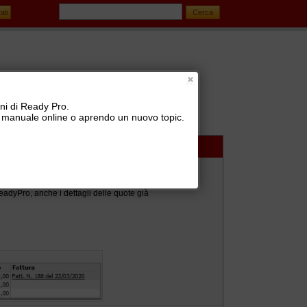
oni di Ready Pro.
 il manuale online o aprendo un nuovo topic.
eadyPro, anche i dettagli delle quote già