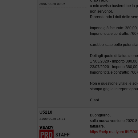
Ciao Fabio,
30/07/2020 00:06
a mio avviso basterebbe la pos
non servono).
Riprendendo i dati dello scr
Importo già fatturato: 380,00
Importo totale contratto: 760
sarebbe stato bello poter st
Dettagli quote di fatturazione
17/03/2020 - Importo 380,00 
23/07/2020 - Importo 380,00
Importo totale contratto: 760
Non è questione vitale, è sol
stampa griglia in report oppu
Ciao!
U5210
Buongiorno,
21/09/2020 15:21
sulla nuova versione 2020.8 
fatturare.
https://help.readypro.it/it/39