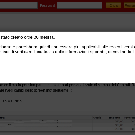
Password:
stato creato oltre 36 mesi fa.
riportate potrebbero quindi non essere piu' applicabili alle recenti versi
uindi di verificare l'esattezza delle informazioni riportate, consultando
stionale Ready Pro
>
Assistenze, Cantieri e Contratti
a Report con Quote da Fatturare
ovare il modo per stampare, nel mio report personalizzato di stampa dei Contratti R
rare (vedi campi dello screenshot seguente...).
 Ciao Maurizio