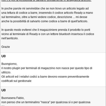
non c'è poi la possibilità di salvarlo direttamente in anagrafica articolo.
In poche parole mi servirebbe che se non trovo un articolo legato ad
una lettura di codice a barre, inserendo il codice articolo Ready a mano
sul terminalino, oltre a farmi vedere codice, descrizione ... mi desse
anche la possibilità di salvarlo come codice a barre di quell'articolo.
In questo modo eviterei che il magazziniere prenda il prodotto lo porti
vicino al terminiale di Ready e con un lettore bluetooh inserisca il codice
nell'aeritcolo.
Grazie
U0
Buongiorno,
il nostro plugin per terminali di magazzino non nasce per questo tipo di
utilizzo.
Gli articoli ed i relativi codici a barre devono essere preventivamente
codificati sul gestionale
U0
Buonasera Fabio,
non penso che un terminalino "nasca" per qualcosa sì o per qualcosa