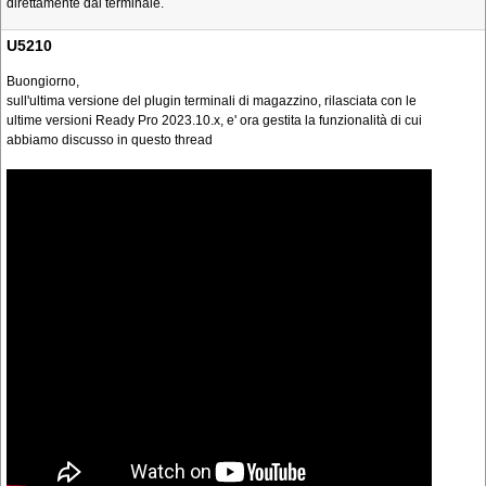
direttamente dal terminale.
U5210
Buongiorno,
sull'ultima versione del plugin terminali di magazzino, rilasciata con le
ultime versioni Ready Pro 2023.10.x, e' ora gestita la funzionalità di cui
abbiamo discusso in questo thread