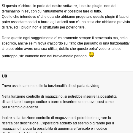
Sì questo e' chiaro. Io parlo del nostro software, il nostro plugin, non del
terminalino in se', con cui virtualmente e' possibile fare di tutto.
Quello che intendevo e' che quando abbiamo progettato questo plugin il fatto di
poter associare codici a barre agli articoli non e' una cosa che abbiamo previsto
di fare, ed il plugin non e' strutturato per poterlo fare.
Detto questo ogni suggerimento e' chiaramente sempre il benvenuto ma, nello
specifico, anche se mi trova d'accordo sul fatto che parliamo di una funzionalita'
che potrebbe avere una sua utilita', dubito che questo potra' vedere la luce
purtroppo, sicuramente non nel breve/medio periodo.
U0
Trovo assolutamente utile la funzionalità di cui parla davideg
Nella funzione controllo di magazzino, si potrebbe inserire la possibilità
di cambiare il campo codice a barre o inserirne uno nuovo, così come
per il cambio giacenza.
Inoltre sulla funzione controllo di magazzino si potrebbe integrare la
ricerca per descrizione. L'operatore addetto ad esempio girando per il
magazzino ha così la possibilità di aggiornare l'articolo e il codice