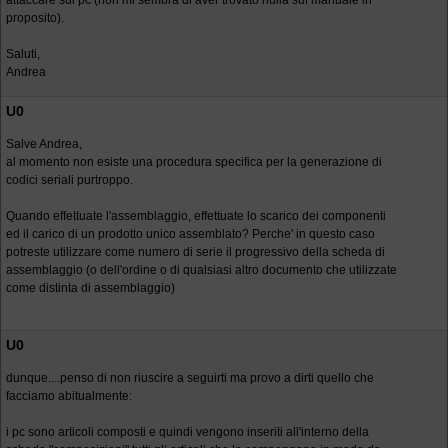
attaccare sul pc (non mi sembra di aver trovato nulla sul manuale in
proposito).
Saluti,
Andrea
U0
Salve Andrea,
al momento non esiste una procedura specifica per la generazione di
codici seriali purtroppo.
Quando effettuate l'assemblaggio, effettuate lo scarico dei componenti
ed il carico di un prodotto unico assemblato? Perche' in questo caso
potreste utilizzare come numero di serie il progressivo della scheda di
assemblaggio (o dell'ordine o di qualsiasi altro documento che utilizzate
come distinta di assemblaggio)
U0
dunque....penso di non riuscire a seguirti ma provo a dirti quello che
facciamo abitualmente:
i pc sono articoli composti e quindi vengono inseriti all'interno della