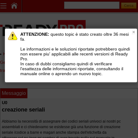
ATTENZIONE:
questo topic è stato creato oltre 36 mesi
fa.
Le informazioni e le soluzioni riportate potrebbero quindi
non essere piu' applicabili alle recenti versioni di Ready
Home page
> AREE DI SUPPORTO TECNICO GRATUITO
>
Pro.
Gestionale Ready Pro
>
Logistica, lotti e matricole, picking, corrieri e
In caso di dubbi consigliamo quindi di verificare
l'esattezza delle informazioni riportate, consultando il
tracking
>
Lotti, matricole e numeri di serie
manuale online o aprendo un nuovo topic.
Messaggio
U0
creazione seriali
Abbiamo la necessità di assegnare dei codici seriali univoci ai nostri pc
assemblati e ci chiedevamo se esistesse già una funzione di creazione
seriale /codice a barre e magari anche stampa dell'etichetta da