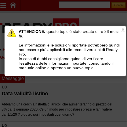
ATTENZIONE:
questo topic è stato creato oltre 36 mesi
fa.
Le informazioni e le soluzioni riportate potrebbero quindi
non essere piu' applicabili alle recenti versioni di Ready
Home page
> AREE DI SUPPORTO TECNICO GRATUITO
>
Pro.
Gestionale Ready Pro
>
Installazione e configurazione Ready Pro
In caso di dubbi consigliamo quindi di verificare
l'esattezza delle informazioni riportate, consultando il
manuale online o aprendo un nuovo topic.
Messaggio
U0
Data validità listino
Abbiamo una cerchia ristretta di articoli che aumenteranno di prezzo del
3% dal 1 gennaio 2020, c'è un modo per impostare i prezzi e farli valere
dal 1/1/20 ? o dovrò poi impostarli quel giorno?
U0