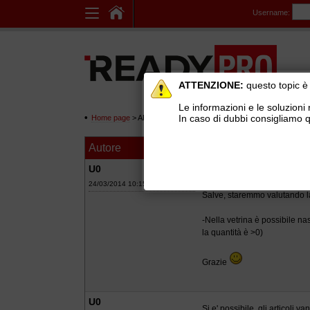
Username:
ATTENZIONE:
questo topic è 
Le informazioni e le soluzioni 
In caso di dubbi consigliamo q
Home page
> AREE DI SUPPORTO TECNICO GRATUITO
>
Eco
Autore
Messaggio
Disponibilità arti
U0
24/03/2014 10:15
Salve, staremmo valutando la
-Nella vetrina è possibile nas
la quantità è >0)
Grazie
U0
Si e' possibile, gli articoli 