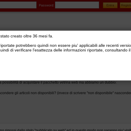
Password:
stato creato oltre 36 mesi fa.
riportate potrebbero quindi non essere piu' applicabili alle recenti versi
uindi di verificare l'esattezza delle informazioni riportate, consultando
mmerce e sito Vetrina Ready Pro
>
Sito Vetrina Ready Pro
coli Vetrina Web
 possibilità di acquistare il pacchetto vetrina web ma abbiamo un dubbio:
condere gli articoli non disponibili? (invece di scrivere "non disponibile" nascondere
vanno rimossi dallo stato "pubblicato su web" ed in questo modo non saranno piu' visibi