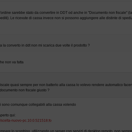
'ordine sarebbe stato da convertire in DDT od anche in "Documento non fiscale" (la 
pediti). Le ricevute di cassa invece non si possono aggiungere alle distinte di sped
a la converto in ddt non mi scarica due volte il prodotto ?
che non va fatta
 fiscale quasi sempre per non batterlo alla cassa lo volevo rendere automatico fac
e documento non fiscale giusto ?
li sono comunque collegabili alla cassa volendo
perto qui:
m/scelta-nuovo-pc.10.0.521518.fo
mpare lo scontrino, utilizzando un server con servizi di desktop remoto, non sempre