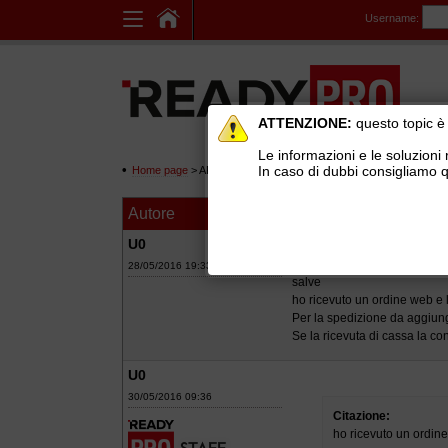
Username:
ATTENZIONE:
questo topic è 
Le informazioni e le soluzioni 
In caso di dubbi consigliamo q
Home page
> AREE DI SUPPORTO TECNICO GRATUITO
>
Ge
Autore
Messaggio
distinta ? carica da
U0
28/05/2016 19:33
salve
ho ricevuto un ordine web e l
Per la spedizione da aggiungi
Se la ricevuta di cassa la con
U0
30/05/2016 09:36
Citazione:
ho ricevuto un ordine