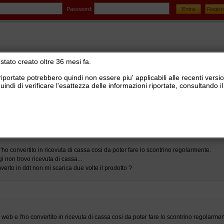
Password:
stato creato oltre 36 mesi fa.
riportate potrebbero quindi non essere piu' applicabili alle recenti versi
uindi di verificare l'esattezza delle informazioni riportate, consultando
stionale Ready Pro
>
Logistica, lotti e matricole, picking, corrieri e tracking
>
Distinte di sped
....
'ho convertito in ricevuta di cassa cosi da poter fare lo scontrino regolarmente.
 non trovo ricevuta di cassa...
verto in ddt non mi scarica due volte il prodotto ?
 web e l'ho convertito in ricevuta di cassa cosi da poter fare lo scontrino regolarmen