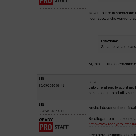
Dovendo fare la spedizione l
i corrispettivi che vengono s
Citazione:
Se la ricevuta di cass
Si, infatti e' una operazione 
U0
salve
30/05/2016 09:41
dato che allego lo scontrino
capito continuo ad utilizzar
U0
Anche i documenti non fisca
30/05/2016 10:13
Ricollegandomi al discorso a
https://www.readypro.it/foru
devo pero' segnalare che sta