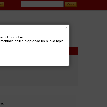
oni di Ready Pro.
 il manuale online o aprendo un nuovo topic.
izione vettori (BRT, SDA, TNT, UPS, GLS, ...)
te.