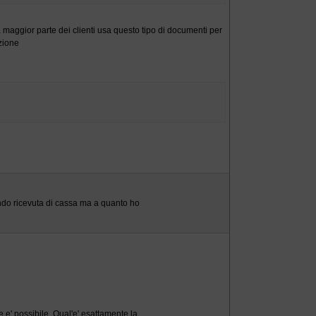
maggior parte dei clienti usa questo tipo di documenti per
izione
endo ricevuta di cassa ma a quanto ho
 e' possibile. Qual'e' esattamente la