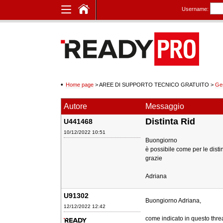
Username:
Home page
> AREE DI SUPPORTO TECNICO GRATUITO
>
Ge
Autore
Messaggio
Distinta Rid
U441468
10/12/2022 10:51
Buongiorno
è possibile come per le disti
grazie
Adriana
U91302
Buongiorno Adriana,
12/12/2022 12:42
come indicato in questo thr