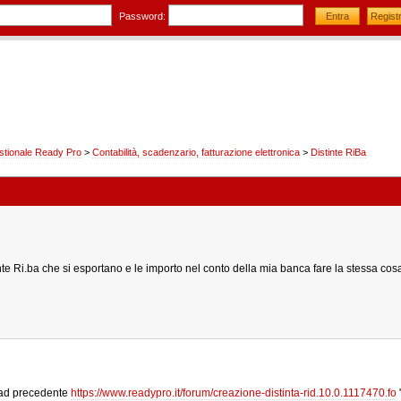
Password:
stionale Ready Pro
>
Contabilità, scadenzario, fatturazione elettronica
>
Distinte RiBa
nte Ri.ba che si esportano e le importo nel conto della mia banca fare la stessa cosa
ead precedente
https://www.readypro.it/forum/creazione-distinta-rid.10.0.1117470.fo