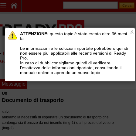
ATTENZIONE:
questo topic è stato creato oltre 36 mesi
fa.
Le informazioni e le soluzioni riportate potrebbero quindi
non essere piu' applicabili alle recenti versioni di Ready
Home page
> AREE DI SUPPORTO TECNICO GRATUITO
>
Pro.
Gestionale Ready Pro
>
Archiviazione documentale
In caso di dubbi consigliamo quindi di verificare
l'esattezza delle informazioni riportate, consultando il
manuale online o aprendo un nuovo topic.
Messaggio
U0
Documento di trasporto
salve,
abbiamo la necessità di esportare un documento di trasporto che
contenga sia il prezzo da noi inserito (img-1) sia il prezzo del vettore
(img-2).