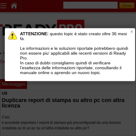
ATTENZIONE:
questo topic è stato creato oltre 36 mesi
fa.
Le informazioni e le soluzioni riportate potrebbero quindi
non essere piu' applicabili alle recenti versioni di Ready
Home page
> AREE DI SUPPORTO TECNICO GRATUITO
>
Pro.
Gestionale Ready Pro
>
Installazione e configurazione Ready Pro
In caso di dubbi consigliamo quindi di verificare
l'esattezza delle informazioni riportate, consultando il
manuale online o aprendo un nuovo topic.
Messaggio
U0
Duplicare report di stampa su altro pc con altra
licenza
Ciao
è possibile esportare i report di stampa già preconfigurati da una licenza
installata su di un pc su un'altra installata su altro pc?