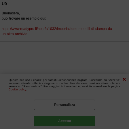
U0
Buonasera,
puo' trovare un esempio qui:
https://www.readypro.it/help/it/1032/importazione-modelli-di-stampa-da-
un-altro-archivio
Questo sito usa i cookie per fornirti un'esperienza migliore. Cliccando su "Accetta"
saranno attivate tutte le categorie di cookie. Per decidere quali accettare, cliccare
invece su "Personalizza". Per maggiori informazioni è possibile consultare la pagina
Cookie policy
.
Personalizza
Accetta