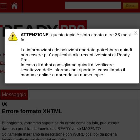
ATTENZIONE:
questo topic è stato creato oltre 36 mesi
fa.
Le informazioni e le soluzioni riportate potrebbero quindi
non essere piu' applicabili alle recenti versioni di Ready
Home page
> AREE DI SUPPORTO TECNICO GRATUITO
>
Pro.
Ecommerce di terze parti (Shopify, WooCommerce, Prestashop,
In caso di dubbi consigliamo quindi di verificare
l'esattezza delle informazioni riportate, consultando il
Magento, ...)
>
Magento
manuale online o aprendo un nuovo topic.
Messaggio
U0
Errore formato XHTML
Buongiorno, vorremmo sapere se da errore come da foto, puo' essere
dannoso per il trasferimento dati READY verso MAGENTO.
Solitamente inseriamo la descrizione con WORD così poi da poterla