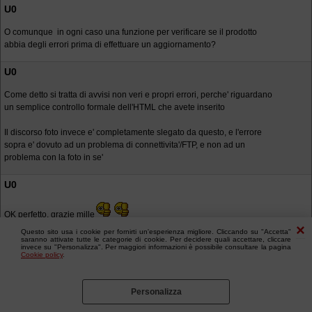
U0
O comunque in ogni caso una funzione per verificare se il prodotto
abbia degli errori prima di effettuare un aggiornamento?
U0
Come detto si tratta di avvisi non veri e propri errori, perche' riguardano
un semplice controllo formale dell'HTML che avete inserito
Il discorso foto invece e' completamente slegato da questo, e l'errore
sopra e' dovuto ad un problema di connettivita'/FTP, e non ad un
problema con la foto in se'
U0
OK perfetto, grazie mille
Questo sito usa i cookie per fornirti un'esperienza migliore. Cliccando su "Accetta"
saranno attivate tutte le categorie di cookie. Per decidere quali accettare, cliccare
invece su "Personalizza". Per maggiori informazioni è possibile consultare la pagina
Cookie policy
.
Personalizza