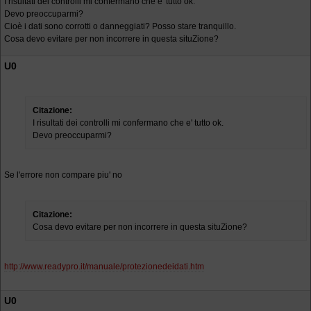
I risultati dei controlli mi confermano che e' tutto ok.
Devo preoccuparmi?
Cioè i dati sono corrotti o danneggiati? Posso stare tranquillo.
Cosa devo evitare per non incorrere in questa situZione?
U0
Citazione:
I risultati dei controlli mi confermano che e' tutto ok.
Devo preoccuparmi?
Se l'errore non compare piu' no
Citazione:
Cosa devo evitare per non incorrere in questa situZione?
http://www.readypro.it/manuale/protezionedeidati.htm
U0