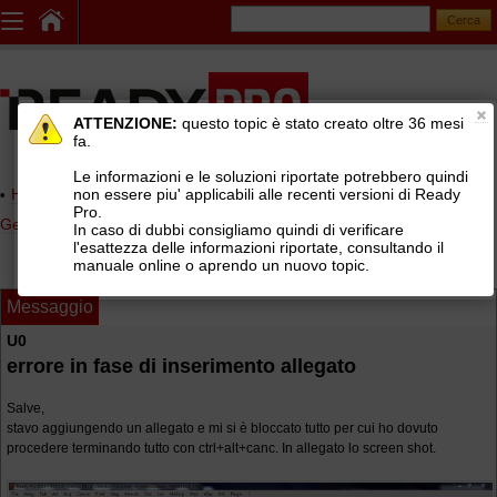
ATTENZIONE:
questo topic è stato creato oltre 36 mesi
fa.
Le informazioni e le soluzioni riportate potrebbero quindi
non essere piu' applicabili alle recenti versioni di Ready
Home page
> AREE DI SUPPORTO TECNICO GRATUITO
>
Pro.
Gestionale Ready Pro
>
Archiviazione documentale
In caso di dubbi consigliamo quindi di verificare
l'esattezza delle informazioni riportate, consultando il
manuale online o aprendo un nuovo topic.
Messaggio
U0
errore in fase di inserimento allegato
Salve,
stavo aggiungendo un allegato e mi si è bloccato tutto per cui ho dovuto
procedere terminando tutto con ctrl+alt+canc. In allegato lo screen shot.