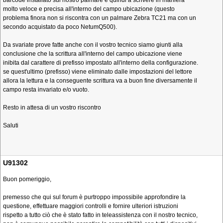
barcode installato sul nostro palmare e quindi a scrivere in maniera
molto veloce e precisa all'interno del campo ubicazione (questo
problema finora non si riscontra con un palmare Zebra TC21 ma con un
secondo acquistato da poco NetumQ500).
Da svariate prove fatte anche con il vostro tecnico siamo giunti alla
conclusione che la scrittura all'interno del campo ubicazione viene
inibita dal carattere di prefisso impostato all'interno della configurazione.
se quest'ultimo (prefisso) viene eliminato dalle impostazioni del lettore
allora la lettura e la conseguente scrittura va a buon fine diversamente il
campo resta invariato e/o vuoto.
Resto in attesa di un vostro riscontro
Saluti
U91302
Buon pomeriggio,
premesso che qui sul forum è purtroppo impossibile approfondire la
questione, effettuare maggiori controlli e fornire ulteriori istruzioni
rispetto a tutto ciò che è stato fatto in teleassistenza con il nostro tecnico,