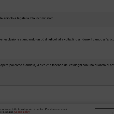
ale articolo è legata la foto incriminata?
r esclusione stampando un pò di articoli alla volta, fino a ridurre il campo all'artic
sapere poi come è andata, vi dico che facendo dei cataloghi con una quantità di artic
 attivate tutte le categorie di cookie. Per decidere quali
are la pagina
Cookie policy
.
P