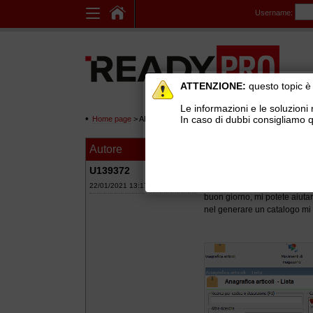
Username:
ATTENZIONE:
questo topic è 
Le informazioni e le soluzioni 
In caso di dubbi consigliamo q
Home page
> AREE DI SUPPORTO TECNICO GRATUITO
>
Eco
Autore
Messaggio
errore out of mem
U139372
22/01/2021 13:17
buon giorno, mi potete aiuta
nel generare un catalogo mi