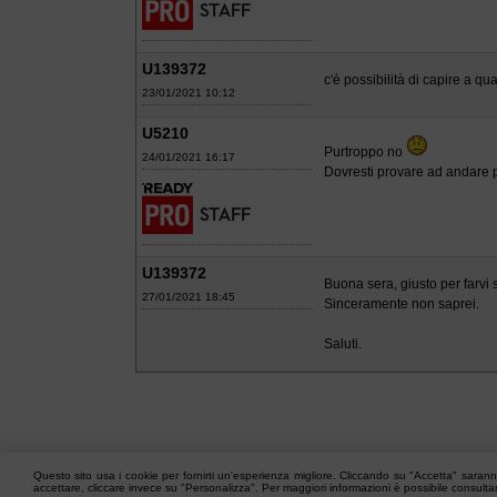
U139372
c'è possibilità di capire a qu
23/01/2021 10:12
U5210
Purtroppo no
24/01/2021 16:17
Dovresti provare ad andare pe
U139372
Buona sera, giusto per farvi 
27/01/2021 18:45
Sinceramente non saprei.
Saluti.
Questo sito usa i cookie per fornirti un'esperienza migliore. Cliccando su "Accetta" saranno
accettare, cliccare invece su "Personalizza". Per maggiori informazioni è possibile consult