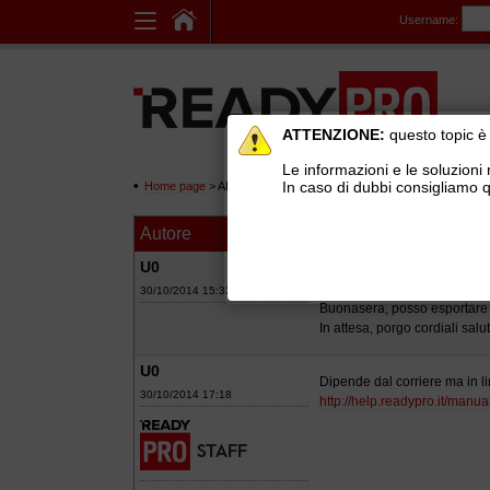
Username:
ATTENZIONE:
questo topic è 
Le informazioni e le soluzioni 
In caso di dubbi consigliamo q
Home page
> AREE DI SUPPORTO TECNICO GRATUITO
>
Ge
Autore
Messaggio
Esportazione dati 
U0
30/10/2014 15:33
Buonasera, posso esportare i 
In attesa, porgo cordiali salut
U0
Dipende dal corriere ma in
30/10/2014 17:18
http://help.readypro.it/manual