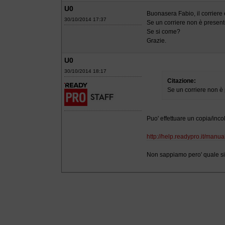
U0
Buonasera Fabio, il corriere 
30/10/2014 17:37
Se un corriere non è presente
Se si come?
Grazie.
U0
30/10/2014 18:17
Citazione:
Se un corriere non è 
Puo' effettuare un copia/incol
http://help.readypro.it/manual
Non sappiamo pero' quale sia i