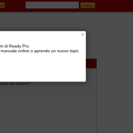
oni di Ready Pro.
 il manuale online o aprendo un nuovo topic.
izione vettori (BRT, SDA, TNT, UPS, GLS, ...)
ionale del corriere?