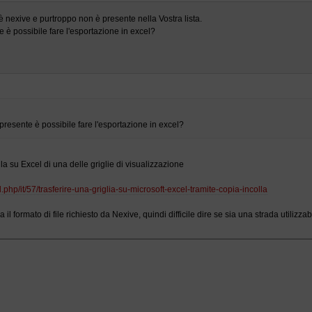
è nexive e purtroppo non è presente nella Vostra lista.
 è possibile fare l'esportazione in excel?
presente è possibile fare l'esportazione in excel?
la su Excel di una delle griglie di visualizzazione
.php/it/57/trasferire-una-griglia-su-microsoft-excel-tramite-copia-incolla
l formato di file richiesto da Nexive, quindi difficile dire se sia una strada utilizzab