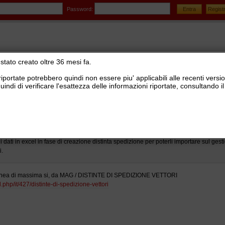
Password:
stato creato oltre 36 mesi fa.
riportate potrebbero quindi non essere piu' applicabili alle recenti versi
uindi di verificare l'esattezza delle informazioni riportate, consultando
stionale Ready Pro
>
Logistica, lotti e matricole, picking, corrieri e tracking
>
Distinte di sped
in excel per trasportatori
dati in excel in fase di creazione distinta spedizione per poterli importare sul gest
i.
 linea di massima si, da MAG / DISTINTE DI SPEDIZIONE VETTORI
.php/it/427/distinte-di-spedizione-vettori