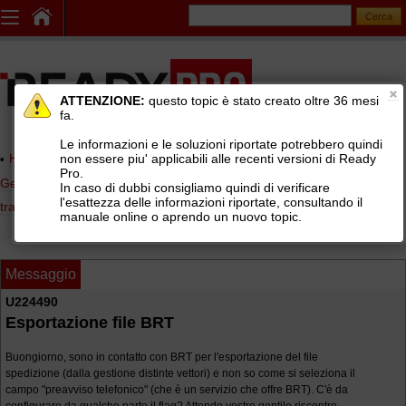
ATTENZIONE:
questo topic è stato creato oltre 36 mesi
fa.
Le informazioni e le soluzioni riportate potrebbero quindi
non essere piu' applicabili alle recenti versioni di Ready
Home page
> AREE DI SUPPORTO TECNICO GRATUITO
>
Pro.
Gestionale Ready Pro
>
Logistica, lotti e matricole, picking, corrieri e
In caso di dubbi consigliamo quindi di verificare
l'esattezza delle informazioni riportate, consultando il
tracking
>
Distinte di spedizione vettori (BRT, SDA, TNT, UPS, GLS, ...)
manuale online o aprendo un nuovo topic.
Messaggio
U224490
Esportazione file BRT
Buongiorno, sono in contatto con BRT per l'esportazione del file
spedizione (dalla gestione distinte vettori) e non so come si seleziona il
campo "preavviso telefonico" (che è un servizio che offre BRT). C'è da