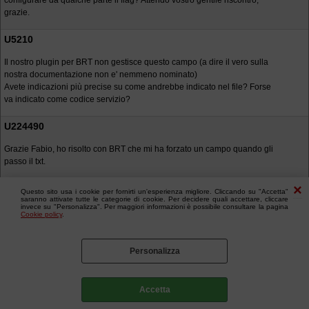
configurare da qualche parte il flag? Attendo vostro gentile riscontro,
grazie.
U5210
Il nostro plugin per BRT non gestisce questo campo (a dire il vero sulla
nostra documentazione non e' nemmeno nominato)
Avete indicazioni più precise su come andrebbe indicato nel file? Forse
va indicato come codice servizio?
U224490
Grazie Fabio, ho risolto con BRT che mi ha forzato un campo quando gli
passo il txt.
Questo sito usa i cookie per fornirti un'esperienza migliore. Cliccando su "Accetta"
saranno attivate tutte le categorie di cookie. Per decidere quali accettare, cliccare
invece su "Personalizza". Per maggiori informazioni è possibile consultare la pagina
Cookie policy
.
Personalizza
Accetta