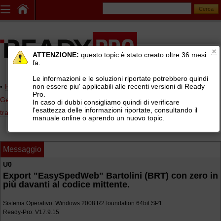
ATTENZIONE:
questo topic è stato creato oltre 36 mesi
fa.
Le informazioni e le soluzioni riportate potrebbero quindi
non essere piu' applicabili alle recenti versioni di Ready
Home page
> AREE DI SUPPORTO TECNICO GRATUITO
>
Pro.
Gestionale Ready Pro
>
Logistica, lotti e matricole, picking, corrieri e
In caso di dubbi consigliamo quindi di verificare
l'esattezza delle informazioni riportate, consultando il
tracking
>
Distinte di spedizione vettori (BRT, SDA, TNT, UPS, GLS, ...)
manuale online o aprendo un nuovo topic.
Messaggio
U0
Export "EasySpedWeb" Bartolini (BRT) con zero in
più davanti al codice mittente.
Sistema Operativo: Windows 2008 R2 foundation 64bit SP1
Ready-Pro: V17.9.15