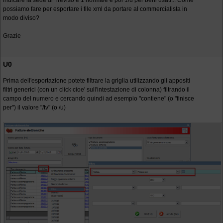
indicare la sede di Treviso e 1 normale e poi 1/u per beni usati... Come
possiamo fare per esportare i file xml da portare al commercialista in
modo diviso?
Grazie
U0
Prima dell'esportazione potete filtrare la griglia utilizzando gli appositi
filtri generici (con un click cioe' sull'intestazione di colonna) filtrando il
campo del numero e cercando quindi ad esempio "contiene" (o "finisce
per") il valore "/tv" (o /u)