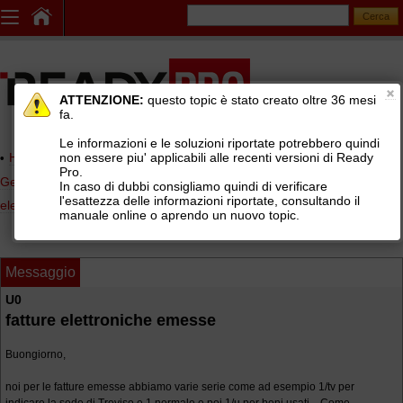
ATTENZIONE:
questo topic è stato creato oltre 36 mesi
fa.
Le informazioni e le soluzioni riportate potrebbero quindi
non essere piu' applicabili alle recenti versioni di Ready
Home page
> AREE DI SUPPORTO TECNICO GRATUITO
>
Pro.
Gestionale Ready Pro
>
Contabilità, scadenzario, fatturazione
In caso di dubbi consigliamo quindi di verificare
l'esattezza delle informazioni riportate, consultando il
elettronica
>
Fatturazione elettronica PA e B2B
manuale online o aprendo un nuovo topic.
Messaggio
U0
fatture elettroniche emesse
Buongiorno,
noi per le fatture emesse abbiamo varie serie come ad esempio 1/tv per