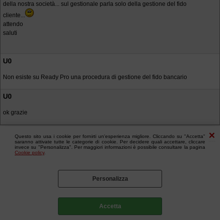
della nostra società... sul gestionale parla solo della gestione del fido
cliente...
attendo
saluti
U0
Non esiste su Ready Pro una procedura di gestione del fido bancario
U0
ok grazie
Questo sito usa i cookie per fornirti un'esperienza migliore. Cliccando su "Accetta"
saranno attivate tutte le categorie di cookie. Per decidere quali accettare, cliccare
invece su "Personalizza". Per maggiori informazioni è possibile consultare la pagina
Cookie policy
.
Personalizza
Accetta