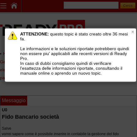
ATTENZIONE:
questo topic è stato creato oltre 36 mesi
fa.
Le informazioni e le soluzioni riportate potrebbero quindi
non essere piu' applicabili alle recenti versioni di Ready
Home page
> AREE DI SUPPORTO TECNICO GRATUITO
>
Pro.
Gestionale Ready Pro
>
Contabilità, scadenzario, fatturazione
In caso di dubbi consigliamo quindi di verificare
l'esattezza delle informazioni riportate, consultando il
elettronica
>
Prima nota, e procedura registrazione incassi e
manuale online o aprendo un nuovo topic.
pagamenti
Messaggio
U0
Fido Bancario società
Salve
vorrei sapere come è possibile inserire in contabile la gestione del fido