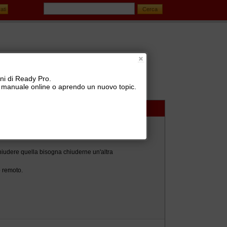
oni di Ready Pro.
 il manuale online o aprendo un nuovo topic.
pro
chiudere quella bisogna chiuderne un'altra
 remoto.