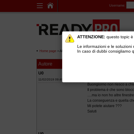
Username:
ATTENZIONE:
questo topic è 
Le informazioni e le soluzioni 
In caso di dubbi consigliamo q
Home page
> AREE DI SUPPORTO TECNICO GRATUITO
>
Ge
Autore
Messaggio
Finestre aperte ch
U0
11/02/2019 09:49
Buongiorno non riesco a chiu
Il problema è che sono blocca
.....ma io non ho altre finestr
La conseguenza e quella che
Mi potete aiutare ???
Saluti
U0