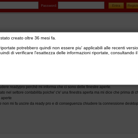
Password:
stato creato oltre 36 mesi fa.
riportate potrebbero quindi non essere piu' applicabili alle recenti versi
uindi di verificare l'esattezza delle informazioni riportate, consultando
stionale Ready Pro
>
Installazione e configurazione Ready Pro
e non mi fa visualizzare e non mi fa chiudere ready 
dere readypro perchè mi informa che ci sono delle finestre aperte.
to nel settore contabilita poiche' c'e' una finestra aperta ma mi dice che prima di 
e aperte
 non mi fa uscire da ready pro e di conseguenza chiudere la connessione desktop