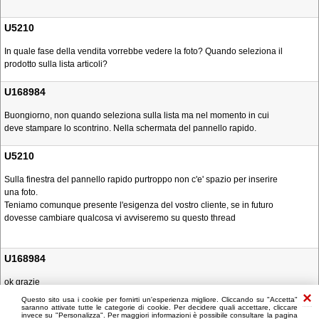
U5210
In quale fase della vendita vorrebbe vedere la foto? Quando seleziona il
prodotto sulla lista articoli?
U168984
Buongiorno, non quando seleziona sulla lista ma nel momento in cui
deve stampare lo scontrino. Nella schermata del pannello rapido.
U5210
Sulla finestra del pannello rapido purtroppo non c'e' spazio per inserire
una foto.
Teniamo comunque presente l'esigenza del vostro cliente, se in futuro
dovesse cambiare qualcosa vi avviseremo su questo thread
U168984
ok grazie
Questo sito usa i cookie per fornirti un'esperienza migliore. Cliccando su "Accetta"
saranno attivate tutte le categorie di cookie. Per decidere quali accettare, cliccare
invece su "Personalizza". Per maggiori informazioni è possibile consultare la pagina