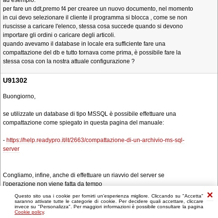
ad esempio:
per fare un ddt,premo f4 per crearee un nuovo documento, nel momento
in cui devo selezionare il cliente il programma si blocca , come se non
riuscisse a caricare l'elenco, stessa cosa succede quando si devono
importare gli ordini o caricare degli articoli.
quando avevamo il database in locale era sufficiente fare una
compattazione del db e tutto tornava come prima, è possibile fare la
stessa cosa con la nostra attuale configurazione ?
U91302
Buongiorno,
se utilizzate un database di tipo MSSQL è possibile effettuare una
compattazione come spiegato in questa pagina del manuale:
-
https://help.readypro.it/it/2663/compattazione-di-un-archivio-ms-sql-
server
Congliamo, infine, anche di effettuare un riavvio del server se
l'operazione non viene fatta da tempo
Questo sito usa i cookie per fornirti un'esperienza migliore. Cliccando su "Accetta"
saranno attivate tutte le categorie di cookie. Per decidere quali accettare, cliccare
invece su "Personalizza". Per maggiori informazioni è possibile consultare la pagina
Cookie policy
.