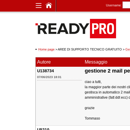
Username:
Home page
> AREE DI SUPPORTO TECNICO GRATUITO
>
Ge
Autore
Messaggio
gestione 2 mail pe
U138734
07/06/2023 18:01
ciao a tutti,
la maggior parte dei nostri c
gestisca in automatico 2 mai
amministrative (fatt ddt ecc)
grazie
Tommaso
U5210