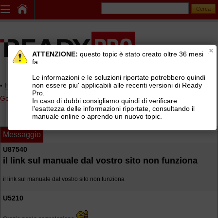
ATTENZIONE:
questo topic è stato creato oltre 36 mesi
fa.
Le informazioni e le soluzioni riportate potrebbero quindi
non essere piu' applicabili alle recenti versioni di Ready
Home page
> AREE DI SUPPORTO TECNICO GRATUITO
>
Pro.
Gestionale Ready Pro
>
Installazione e configurazione Ready Pro
In caso di dubbi consigliamo quindi di verificare
l'esattezza delle informazioni riportate, consultando il
manuale online o aprendo un nuovo topic.
Messaggio
U87540
il link sul manuale dal vostro sito non funziona
il link sul manuale dal vostro sito non funziona
U5210