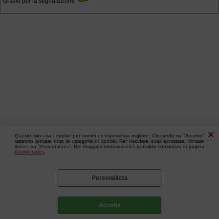
Grazie per la segnalazione
Questo sito usa i cookie per fornirti un'esperienza migliore. Cliccando su "Accetta"
saranno attivate tutte le categorie di cookie. Per decidere quali accettare, cliccare
invece su "Personalizza". Per maggiori informazioni è possibile consultare la pagina
Cookie policy
.
Personalizza
Accetta