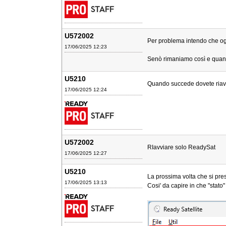
U572002
Per problema intendo che ogn
17/06/2025 12:23
Senò rimaniamo così e quand
U5210
Quando succede dovete riavvi
17/06/2025 12:24
U572002
RIavviare solo ReadySat
17/06/2025 12:27
U5210
La prossima volta che si pres
17/06/2025 13:13
Cosi' da capire in che "stat