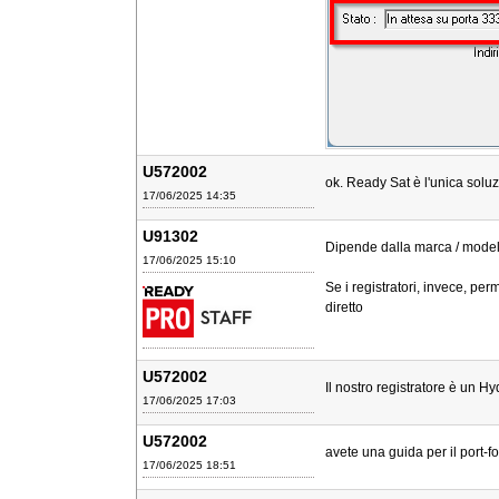
U572002
ok. Ready Sat è l'unica solu
17/06/2025 14:35
U91302
Dipende dalla marca / model
17/06/2025 15:10
Se i registratori, invece, p
diretto
U572002
Il nostro registratore è un 
17/06/2025 17:03
U572002
avete una guida per il port-f
17/06/2025 18:51