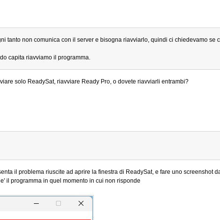
i tanto non comunica con il server e bisogna riavviarlo, quindi ci chiedevamo se c'
o capita riavviamo il programma.
are solo ReadySat, riavviare Ready Pro, o dovete riavviarli entrambi?
enta il problema riuscite ad aprire la finestra di ReadySat, e fare uno screenshot d
o" e' il programma in quel momento in cui non risponde