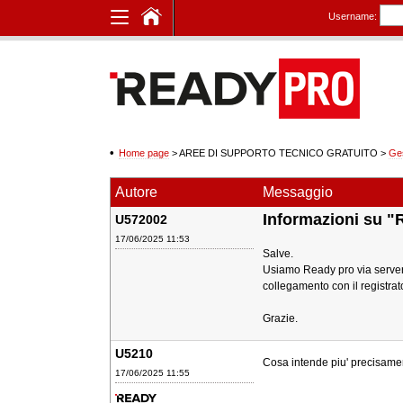
Username:
Home page
> AREE DI SUPPORTO TECNICO GRATUITO
>
Ge
Autore
Messaggio
Informazioni su "
U572002
17/06/2025 11:53
Salve.
Usiamo Ready pro via server 
collegamento con il registra
Grazie.
U5210
Cosa intende piu' precisame
17/06/2025 11:55