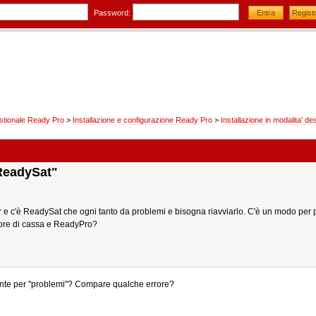
Password:
stionale Ready Pro
>
Installazione e configurazione Ready Pro
>
Installazione in modalita' d
ReadySat"
e c'è ReadySat che ogni tanto da problemi e bisogna riavviarlo. C'è un modo per p
tore di cassa e ReadyPro?
nte per "problemi"? Compare qualche errore?