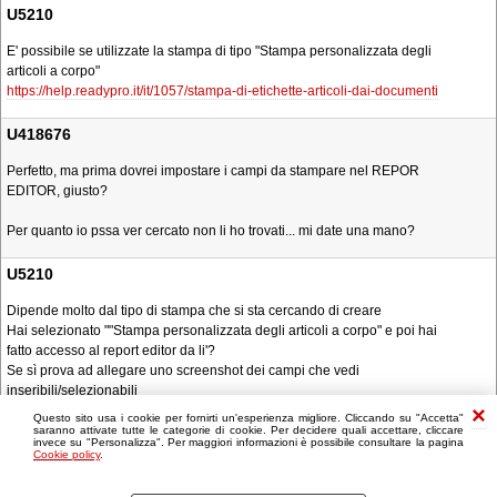
U5210
E' possibile se utilizzate la stampa di tipo "Stampa personalizzata degli
articoli a corpo"
https://help.readypro.it/it/1057/stampa-di-etichette-articoli-dai-documenti
U418676
Perfetto, ma prima dovrei impostare i campi da stampare nel REPOR
EDITOR, giusto?
Per quanto io pssa ver cercato non li ho trovati... mi date una mano?
U5210
Dipende molto dal tipo di stampa che si sta cercando di creare
Hai selezionato ""Stampa personalizzata degli articoli a corpo" e poi hai
fatto accesso al report editor da li'?
Se sì prova ad allegare uno screenshot dei campi che vedi
inseribili/selezionabili
Questo sito usa i cookie per fornirti un'esperienza migliore. Cliccando su "Accetta"
saranno attivate tutte le categorie di cookie. Per decidere quali accettare, cliccare
invece su "Personalizza". Per maggiori informazioni è possibile consultare la pagina
Cookie policy
.