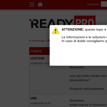
Username:
ATTENZIONE:
questo topic è 
Le informazioni e le soluzioni 
In caso di dubbi consigliamo q
Home page
> AREE DI SUPPORTO TECNICO GRATUITO
>
Ge
Autore
Messaggio
Installare Ready 
U257930
22/09/2020 16:02
Buonasera,
sono giù vostro cliente e st
teleassistenza?
Ringrazio anticipatamente
U86
Buonasera,
22/09/2020 19:29
potete seguire le indicazion