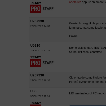
operativo
oppure chiamare lo
U257930
Grazie, ho seguito la proced
25/09/2020 14:37
terminale, ma come faccio ad
Grazie
U5610
Non è visibile da UTENTE 
29/09/2020 12:37
Se hai difficoltà, contattaci.
U257930
Ok, entra do come titolare fu
29/09/2020 18:33
Perchè ovviamente non me l
U86
L'ID terminale, sul PC nuovo
30/09/2020 11:14