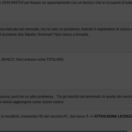
 0549 909703 per fissare un appuntamento con un tecnico che si occuperà di tutta
ura indicata nel manuale, ma ho solo un problema. Avendo il registratore di cassa 
 accedere alla Tabella Terminali? Non riesco a trovarla...
AL BANCO. Devi entrare come TITOLARE.
nziona, però ho un altro problema... Tra gli elenchi dei terminali c'è quello del ve
o lascia aggiungere come nuovo codice
, lo modifichi, inserendo l'ID del vecchio PC, dal menu
? --> ATTIVAZIONE LICENZ