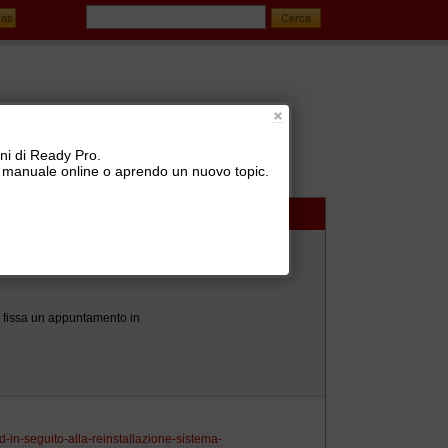
oni di Ready Pro.
 il manuale online o aprendo un nuovo topic.
esktop remoto / terminal server
i fissa un appuntamento in
od-in-seguito-alla-reinstallazione-sistema-