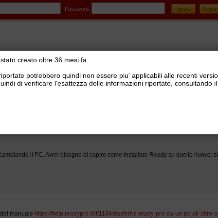
Password:
stato creato oltre 36 mesi fa.
riportate potrebbero quindi non essere piu' applicabili alle recenti versi
uindi di verificare l'esattezza delle informazioni riportate, consultando
stionale Ready Pro
>
Installazione e configurazione Ready Pro
>
Installazione in modalita' d
su nuovo PC
o cambiando il PC. Avrei bisogno di capire come installare Ready su quello nuovo: s
i del manuale
https://help.readypro.it/it/1184/trasferire-ready-pro-da-un-pc-all-altro-