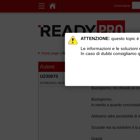
Username:
ATTENZIONE:
questo topic è 
Le informazioni e le soluzioni 
In caso di dubbi consigliamo q
Home page
> AREE DI SUPPORTO TECNICO GRATUITO
>
Ge
Autore
Messaggio
Integrazione con B
U230870
07/06/2021 09:52
Buongiorno, ho chiesto al com
Buongiorno,
in merito a quanto concordat
Abbiamo altre possibilità di 
Scusate ma su bartolini è la 
Grazie