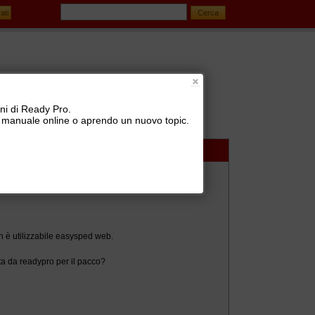
oni di Ready Pro.
 il manuale online o aprendo un nuovo topic.
izione vettori (BRT, SDA, TNT, UPS, GLS, ...)
n è utilizzabile easysped web.
tta da readypro per il pacco?