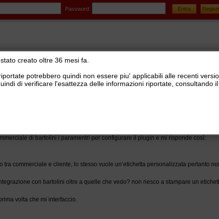
Password:
stato creato oltre 36 mesi fa.
riportate potrebbero quindi non essere piu' applicabili alle recenti versi
uindi di verificare l'esattezza delle informazioni riportate, consultando
stionale Ready Pro
>
Logistica, lotti e matricole, picking, corrieri e tracking
>
Distinte di sped
artolini
merciale di bartolini i paramentri per configurare il plugin e mi risponde così:
o tra commerciale e cliente, lo stesso vuole un’etichetta personalizzata pertanto no
integrazione con bartolini oltre a quelle che vedo? non riesco a stampare un etiche
prima volta che mi interfaccio.