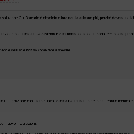
brt-bartolini
a soluzione C + Barcode è obsoleta e loro non la attivano più, perchè devono rietichett
grazione con il loro nuovo sistema B e mi hanno detto dal reparto tecnico che probab
 però è deluso e non sa come fare a spedire.
o l'integrazione con il loro nuovo sistema B e mi hanno detto dal reparto tecnico ch
 per nuove integrazioni.