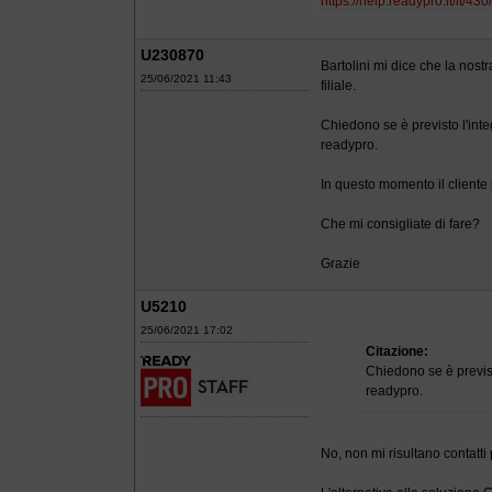
https://help.readypro.it/it/430/
U230870
Bartolini mi dice che la nostr
25/06/2021 11:43
filiale.
Chiedono se è previsto l'inte
readypro.
In questo momento il cliente
Che mi consigliate di fare?
Grazie
U5210
25/06/2021 17:02
Citazione:
Chiedono se è previst
readypro.
No, non mi risultano contatti