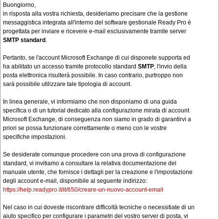
Buongiorno,
in risposta alla vostra richiesta, desideriamo precisare che la gestione
messaggistica integrata all'interno del software gestionale Ready Pro è
progettata per inviare e ricevere e-mail esclusivamente tramite server
SMTP standard
.
Pertanto, se l'account Microsoft Exchange di cui disponete supporta ed
ha abilitato un accesso tramite protocollo standard
SMTP
, l'invio della
posta elettronica risulterà possibile. In caso contrario, purtroppo non
sarà possibile utilizzare tale tipologia di account.
In linea generale, vi informiamo che non disponiamo di una guida
specifica o di un tutorial dedicato alla configurazione mirata di account
Microsoft Exchange, di conseguenza non siamo in grado di garantirvi a
priori se possa funzionare correttamente o meno con le vostre
specifiche impostazioni.
Se desiderate comunque procedere con una prova di configurazione
standard, vi invitiamo a consultare la relativa documentazione del
manuale utente, che fornisce i dettagli per la creazione e l'impostazione
degli account e-mail, disponibile al seguente indirizzo:
https://help.readypro.it/it/650/creare-un-nuovo-account-email
Nel caso in cui doveste riscontrare difficoltà tecniche o necessitiate di un
aiuto specifico per configurare i parametri del vostro server di posta, vi