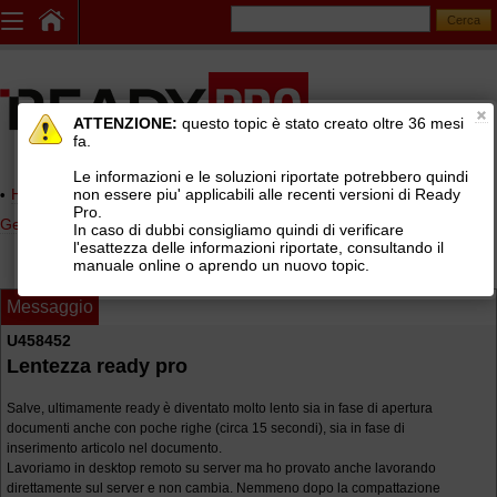
ATTENZIONE:
questo topic è stato creato oltre 36 mesi
fa.
Le informazioni e le soluzioni riportate potrebbero quindi
non essere piu' applicabili alle recenti versioni di Ready
Home page
> AREE DI SUPPORTO TECNICO GRATUITO
>
Pro.
Gestionale Ready Pro
>
Installazione e configurazione Ready Pro
In caso di dubbi consigliamo quindi di verificare
l'esattezza delle informazioni riportate, consultando il
manuale online o aprendo un nuovo topic.
Messaggio
U458452
Lentezza ready pro
Salve, ultimamente ready è diventato molto lento sia in fase di apertura
documenti anche con poche righe (circa 15 secondi), sia in fase di
inserimento articolo nel documento.
Lavoriamo in desktop remoto su server ma ho provato anche lavorando
direttamente sul server e non cambia. Nemmeno dopo la compattazione