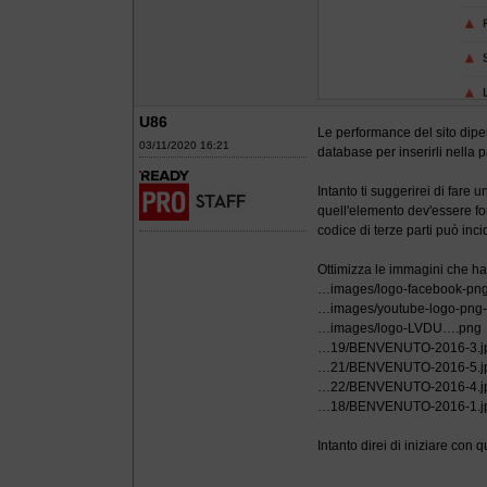
U86
Le performance del sito dipen
03/11/2020 16:21
database per inserirli nella 
Intanto ti suggerirei di far
quell'elemento dev'essere for
codice di terze parti può inc
Ottimizza le immagini che ha
…images/logo-facebook-png
…images/youtube-logo-png-
…images/logo-LVDU….png
…19/BENVENUTO-2016-3.j
…21/BENVENUTO-2016-5.j
…22/BENVENUTO-2016-4.j
…18/BENVENUTO-2016-1.j
Intanto direi di iniziare con q