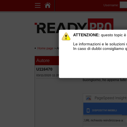
Username:
ATTENZIONE:
questo topic è 
Le informazioni e le soluzioni 
In caso di dubbi consigliamo q
Home page
> AREE DI SUPPORTO TECNICO GRATUITO
>
Ge
Autore
Messaggio
lentezza sito inter
U116470
03/11/2020 11:26
buongiorno, ho appena fatto d