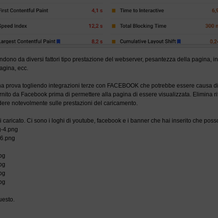
dono da diversi fattori tipo prestazione del webserver, pesantezza della pagina, in
pagina, ecc.
e una prova togliendo integrazioni terze con FACEBOOK che potrebbe essere causa di 
nito da Facebook prima di permettere alla pagina di essere visualizzata. Elimina rif
idere notevolmente sulle prestazioni del caricamento.
i caricato. Ci sono i loghi di youtube, facebook e i banner che hai inserito che po
-4.png
6.png
pg
pg
pg
pg
uesto.