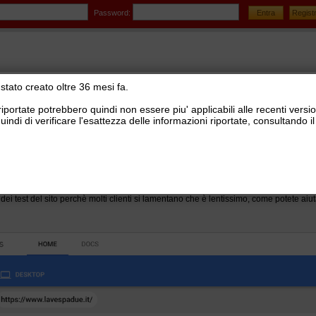
Password:
stato creato oltre 36 mesi fa.
riportate potrebbero quindi non essere piu' applicabili alle recenti versi
uindi di verificare l'esattezza delle informazioni riportate, consultando
stionale Ready Pro
>
Installazione e configurazione Ready Pro
net
ei test del sito perchè molti clienti si lamentano che è lentissimo, come potete aiu