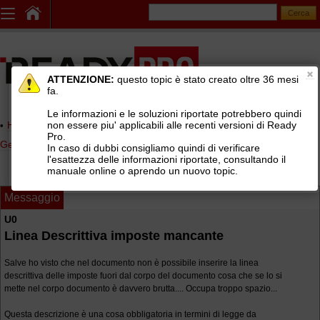
ATTENZIONE:
questo topic è stato creato oltre 36 mesi
fa.
Le informazioni e le soluzioni riportate potrebbero quindi
non essere piu' applicabili alle recenti versioni di Ready
Home page
> AREE DI SUPPORTO TECNICO GRATUITO
>
Pro.
Gestionale Ready Pro
>
Report editor
In caso di dubbi consigliamo quindi di verificare
l'esattezza delle informazioni riportate, consultando il
manuale online o aprendo un nuovo topic.
Messaggio
U0
Linea Descrittiva imposte mancante
Salve ho visto che nel documento non è possibile inserire la linea
descrittiva delle imposte fuori dal corpo del documento cosa che se lo si
mette nel corpo documento è davvero brutta.... Occupa troppo spazio...
Questa descrizione è una cosa obbligatoria in termini di legge da