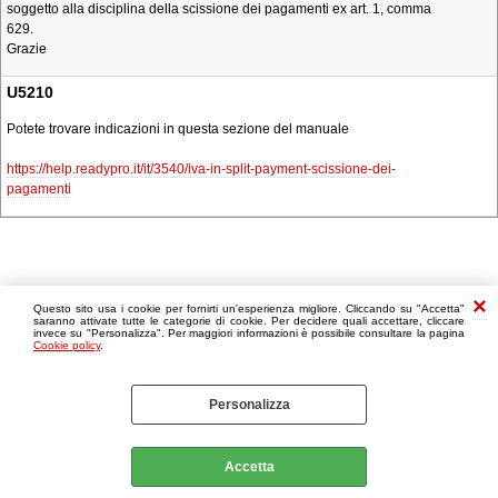
soggetto alla disciplina della scissione dei pagamenti ex art. 1, comma
629.
Grazie
U5210
Potete trovare indicazioni in questa sezione del manuale
https://help.readypro.it/it/3540/iva-in-split-payment-scissione-dei-
pagamenti
Questo sito usa i cookie per fornirti un'esperienza migliore. Cliccando su "Accetta"
saranno attivate tutte le categorie di cookie. Per decidere quali accettare, cliccare
invece su "Personalizza". Per maggiori informazioni è possibile consultare la pagina
Cookie policy
.
Personalizza
Accetta